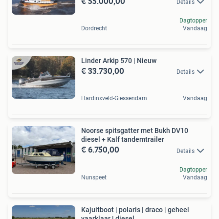
€ 55.000,00
Details
Dagtopper
Dordrecht
Vandaag
Linder Arkip 570 | Nieuw
€ 33.730,00
Details
Hardinxveld-Giessendam
Vandaag
Noorse spitsgatter met Bukh DV10
diesel + Kalf tandemtrailer
€ 6.750,00
Details
Dagtopper
Nunspeet
Vandaag
Kajuitboot | polaris | draco | geheel
vaarklaar | diesel