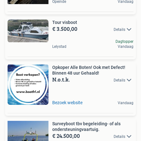
Opeinde
Vandaag
Tour visboot
€ 3.500,00
Details
Dagtopper
Lelystad
Vandaag
Opkoper Alle Boten! Ook met Defect!
Binnen 48 uur Gehaald!
N.o.t.k.
Details
Bezoek website
Vandaag
Surveyboot tbv begeleiding- of als
ondersteuningvaartuig.
€ 24.500,00
Details