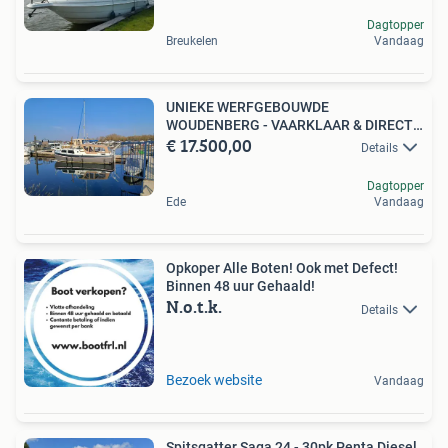
Dagtopper
Breukelen
Vandaag
UNIEKE WERFGEBOUWDE
WOUDENBERG - VAARKLAAR & DIRECT
€ 17.500,00
GENIETEN
Details
Dagtopper
Ede
Vandaag
Opkoper Alle Boten! Ook met Defect!
Binnen 48 uur Gehaald!
N.o.t.k.
Details
Bezoek website
Vandaag
Spitsgatter Saga 24 - 30pk Penta Diesel