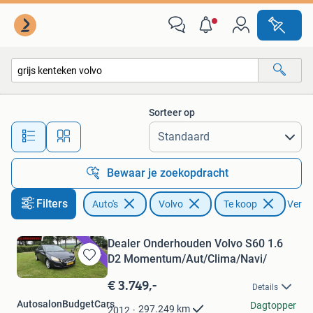
Volvo
Sorteer op
Alle afstanden…
Bewaar je zoekopdracht
Filters
Auto's
Volvo
Te koop
Verwij
Dealer Onderhouden Volvo S60 1.6
D2 Momentum/Aut/Clima/Navi/
Bewaren
in
€ 3.749,-
Details
Mijn
AutosalonBudgetCars
Favorieten
Dagtopper
297.249
km
2012