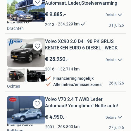
Automaat, Leder,Stoelverwarming
Bewaren
in
€ 9.885,-
Details
Mijn
MERKAUTO
Favorieten
234.229
km
2013
31 jul 26
Drachten
Volvo XC90 2.0 D4 190 PK GRIJS
KENTEKEN EURO 6 DIESEL | WEGK
Bewaren
in
€ 28.950,-
Details
Mijn
Favorieten
132.714
km
2016
Financiering mogelijk
Autobedrijf Hazet B.V.
26 jul 26
Alle milieu/emissie zones
Ochten
Volvo V70 2.4 T AWD Leder
Automaat! Youngtimer! Nette auto!
Bewaren
in
€ 4.950,-
Details
Mijn
Mathijs Auto’s
Favorieten
268.800
km
2001
27 jul 26
Balkbrug