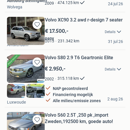
Autoborg Stellingwerf
Favorieten
474.125
km
2009
24 jul 26
Wolvega
Volvo XC90 3.2 awd r-design 7 seater
€ 17.500,-
Bewaren
Details
in
Amsterdam Car Company
Mijn
231.342
km
2013
31 jul 26
Amsterdam
Favorieten
Volvo S80 2.9 T6 Geartronic Elite
€ 2.950,-
Bewaren
Details
in
Mijn
315.118
km
2002
Favorieten
NAP gecontroleerd
Financiering mogelijk
WH Auto's
2 aug 26
Alle milieu/emissie zones
Luxwoude
Volvo S60 2.5T ,250 pk ,import
Zweden,192500 km, goede auto!
Bewaren