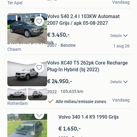
Vandaag
Ter Apel
Volvo S40 2.4 I 103KW Automaat
2007 Grijs / apk 05-08-2027
Bewaren
in
€ 3.450,-
Details
Mijn
B ten Oever B.T.O Auto’s
Favorieten
Benzine
2007
1 aug 26
Chaam
Volvo XC40 T5 262pk Core Recharge
Plug-In Hybrid (bj 2022)
Bewaren
in
€ 24.950,-
Details
Mijn
Favorieten
105.635
km
2022
Autocity
Vandaag
Alle milieu/emissie zones
Rotterdam
Volvo 340 1.4 K9 1990 Grijs
Bewaren
in
€ 1.650,-
Mijn
Favorieten