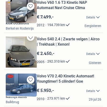
Volvo V60 1.6 T3 Kinetic NAP
Automaat Navi Cruise Clima
Bewaren
in
€ 7.499,-
Details
Mijn
Klok Occasions
Favorieten
194.739
km
2012
Eergisteren
Berkel en Rodenrijs
Volvo S40 2.4 | Zwarte velgen | Airco
Bewaren
| Trekhaak | Xenon!
in
Mijn
€ 2.450,-
Details
Favorieten
Ks Cars
292.310
km
2005
Gisteren
Leeuwarden
Volvo V70 2.4D Kinetic Automaat!
Youngtimer! 5 cilinder! Goe
Bewaren
in
€ 5.950,-
Details
Mijn
Mathijs Auto’s
Favorieten
273.971
km
2010
29 jul 26
Balkbrug