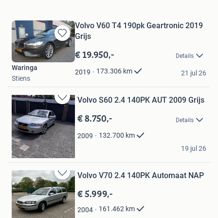
Volvo V60 T4 190pk Geartronic 2019
Grijs
Bewaren
in
€ 19.950,-
Details
Mijn
Waringa
Favorieten
173.306
km
2019
21 jul 26
Stiens
Volvo S60 2.4 140PK AUT 2009 Grijs
Bewaren
in
€ 8.750,-
Details
Mijn
Favorieten
132.700
km
2009
Klaus Berner
19 jul 26
Naaldwijk
Volvo V70 2.4 140PK Automaat NAP
Bewaren
in
€ 5.999,-
Mijn
Favorieten
161.462
km
2004