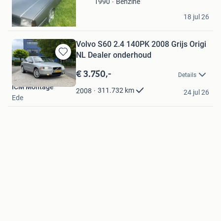
Benzine
1990
Boyd
18 jul 26
Harlingen
Volvo S60 2.4 140PK 2008 Grijs Origi
NL Dealer onderhoud
Bewaren
in
€ 3.750,-
Details
Mijn
ICM Montage
Favorieten
311.732
km
2008
24 jul 26
Ede