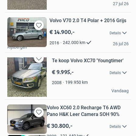
chris
27 jul 26
Zuidhorn
Volvo V70 2.0 T4 Polar + 2016 Grijs
€ 14.900,-
Bewaren
Details
in
Mico Autoservice
Mijn
242.000
km
2016
26 jul 26
Rijsbergen
Favorieten
Te koop Volvo XC70 'Youngtimer'
Bewaren
in
€ 9.995,-
Details
Mijn
Favorieten
199.950
km
2008
Geuskens
Vandaag
Sevenum
Volvo XC60 2.0 Recharge T6 AWD
Pano H&K Leer Camera SOH 90%
Bewaren
in
€ 30.800,-
Details
Mijn
Favorieten