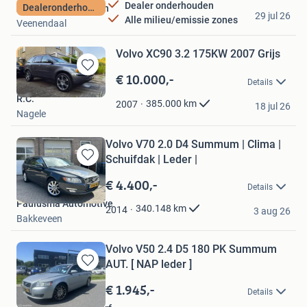
Dealer onderhouden
Dealeronderhouden
Auto's Henk Klaassen
29 jul 26
Alle milieu/emissie zones
Veenendaal
Volvo XC90 3.2 175KW 2007 Grijs
€ 10.000,-
Bewaren
Details
in
R.C.
Mijn
385.000
km
2007
18 jul 26
Nagele
Favorieten
Volvo V70 2.0 D4 Summum | Clima |
Schuifdak | Leder |
Bewaren
in
€ 4.400,-
Details
Mijn
Paulusma Automotive
Favorieten
340.148
km
2014
3 aug 26
Bakkeveen
Volvo V50 2.4 D5 180 PK Summum
AUT. [ NAP leder ]
Bewaren
in
€ 1.945,-
Details
Mijn