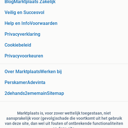
Blog
Marktplaats Zakelijk
Veilig en Succesvol
Help en Info
Voorwaarden
Privacyverklaring
Cookiebeleid
Privacyvoorkeuren
Over Marktplaats
Werken bij
Perskamer
Adevinta
2dehands
2ememain
Sitemap
Marktplaats is, voor zover wettelijk toegestaan, niet
aansprakelijk voor (gevolg)schade die voortkomt uit het gebruik
van deze site, dan wel uit fouten of ontbrekende functionaliteiten