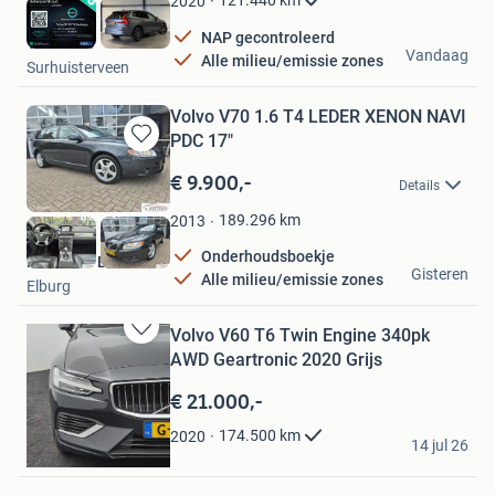
121.440
km
2020
NAP gecontroleerd
TM Auto's
Vandaag
Alle milieu/emissie zones
Surhuisterveen
Volvo V70 1.6 T4 LEDER XENON NAVI
PDC 17"
Bewaren
in
€ 9.900,-
Details
Mijn
Favorieten
189.296
km
2013
Onderhoudsboekje
Henri van Erven
Gisteren
Alle milieu/emissie zones
Elburg
Volvo V60 T6 Twin Engine 340pk
Bewaren
AWD Geartronic 2020 Grijs
in
Mijn
€ 21.000,-
Favorieten
arunraj54
174.500
km
2020
14 jul 26
Groningen