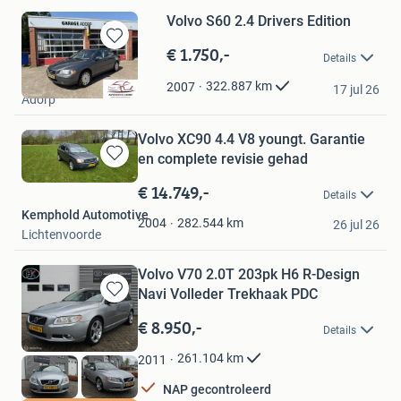
Volvo S60 2.4 Drivers Edition
€ 1.750,-
Bewaren
Details
in
Autoservice Adorp
Mijn
322.887
km
2007
17 jul 26
Adorp
Favorieten
Volvo XC90 4.4 V8 youngt. Garantie
en complete revisie gehad
Bewaren
in
€ 14.749,-
Details
Mijn
Kemphold Automotive
Favorieten
282.544
km
2004
26 jul 26
Lichtenvoorde
Volvo V70 2.0T 203pk H6 R-Design
Navi Volleder Trekhaak PDC
Bewaren
in
€ 8.950,-
Details
Mijn
Favorieten
261.104
km
2011
NAP gecontroleerd