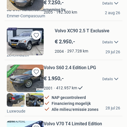
in
€ 7.250,-
Details
Mijn
JB Over handelsonderneming bv
Favorieten
192.500
km
2005
2 aug 26
Emmer-Compascuum
Volvo XC90 2.5 T Exclusive
€ 2.950,-
Bewaren
Details
in
Glanz Occasions
Mijn
297.728
km
2004
29 jul 26
Zevenhuizen
Favorieten
Volvo S60 2.4 Edition LPG
€ 1.950,-
Bewaren
Details
in
Mijn
412.957
km
2001
Favorieten
NAP gecontroleerd
Financiering mogelijk
WH Auto's
28 jul 26
Alle milieu/emissie zones
Luxwoude
Volvo V70 T4 Limited Edition