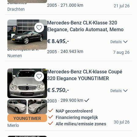
Johannes
Favorieten
271.000
km
2005
21 jul 26
Drachten
Mercedes-Benz CLK-Klasse 320
Elegance, Cabrio Automaat, Memo
Bewaren
in
€ 8.495,-
Details
Mijn
BeterRijden B.V.
Favorieten
240.943
km
2005
7 aug 26
Nuenen
Mercedes-Benz CLK-klasse Coupé
320 Elegance YOUNGTIMER
Bewaren
in
€ 5.750,-
Details
Mijn
Favorieten
289.900
km
2003
NAP gecontroleerd
Financiering mogelijk
YOUNGTIMER
XJ Experience
30 jul 26
Alle milieu/emissie zones
Mierlo