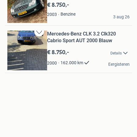
Mijn
€ 8.750,-
Favorieten
Ian Brown
Benzine
2003
3 aug 26
Valkenswaard
Mercedes-Benz CLK 3.2 Clk320
Bewaren
Cabrio Sport AUT 2000 Blauw
in
Mijn
€ 8.750,-
Details
Favorieten
E.R..Vester
162.000
km
2000
Eergisteren
Wapserveen