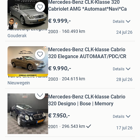
Mercedes-Benz CLK-Klasse 320
Cabriolet AMG *Automaat*Navi*Ca
Bewaren
in
€ 9.999,-
Details
Mijn
Autobedrijf Zeegers
Favorieten
160.493
km
2003
24 jul 26
Gouderak
Mercedes-Benz CLK-klasse Cabrio
320 Elegance AUTOMAAT/PDC/CR
Bewaren
in
€ 9.990,-
Details
Mijn
Van De Snelle Auto’s
Favorieten
204.615
km
2003
28 jul 26
Nieuwegein
Mercedes-Benz CLK-klasse Cabrio
Bewaren
320 Designo | Bose | Memory
in
Mijn
€ 7.950,-
Details
Favorieten
Twente Cars
296.543
km
2001
17 jul 26
Oldenzaal