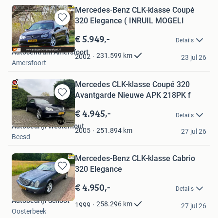
Mercedes-Benz CLK-klasse Coupé
320 Elegance ( INRUIL MOGELI
Bewaren
in
€ 5.949,-
Details
Mijn
Autocentrum Amersfoort
Favorieten
231.599
km
2002
23 jul 26
Amersfoort
Mercedes CLK-klasse Coupé 320
Avantgarde Nieuwe APK 218PK f
Bewaren
in
€ 4.945,-
Details
Mijn
Autobedrijf Westerhout
Favorieten
251.894
km
2005
27 jul 26
Beesd
Mercedes-Benz CLK-klasse Cabrio
320 Elegance
Bewaren
in
€ 4.950,-
Details
Mijn
Autobedrijf Schoot
Favorieten
258.296
km
1999
27 jul 26
Oosterbeek