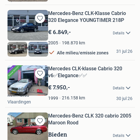
Mercedes-Benz CLK-Klasse Cabrio
320 Elegance YOUNGTIMER 218P
Bewaren
in
€ 6.849,-
Details
Mijn
Favorieten
198.870
km
2005
Autohandel Oss
31 jul 26
Alle milieu/emissie zones
Oss
Mercedes CLK-klasse Cabrio 320
v6✅Elegance✅✅
Bewaren
in
€ 7.950,-
Details
Mijn
Kem Auto's
Favorieten
216.158
km
1999
30 jul 26
Vlaardingen
Mercedes-Benz CLK 320 cabrio 2005
Maroon Rood
Bewaren
in
Bieden
Details
Mijn