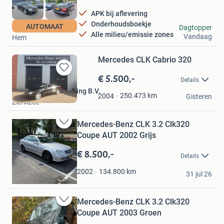
APK bij aflevering
Onderhoudsboekje
VoordeligeAutos
AUTOMAAT
Dagtopper
Alle milieu/emissie zones
Vandaag
Hem
Mercedes CLK Cabrio 320
€ 5.500,-
Bewaren
Details
in
Autobedrijf Jan Ketting B.V.
Mijn
250.473
km
2004
Gisteren
Zierikzee
Favorieten
Mercedes-Benz CLK 3.2 Clk320
Bewaren
Coupe AUT 2002 Grijs
in
Mijn
€ 8.500,-
Details
Favorieten
Tjebbe
134.800
km
2002
31 jul 26
Abcoude
Mercedes-Benz CLK 3.2 Clk320
Bewaren
Coupe AUT 2003 Groen
in