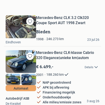
Mercedes-Benz CLK 3.2 Clk320
Coupe Sport AUT 1998 Zwart
Bewaren
in
Bieden
Mijn
erik
Favorieten
246.273
km
1998
23 jul 26
Eindhoven
Mercedes-Benz CLK-klasse Cabrio
320 Elegance|unieke km|autom
Bewaren
in
€ 6.499,-
Details
Mijn
Favorieten
188.260
km
2001
NAP gecontroleerd
APK bij aflevering
Automaat
Financiering mogelijk
Onderhoudsboekje
Autobedrijf ASB
3 aug 26
Alle milieu/emissie zones
De Kwakel