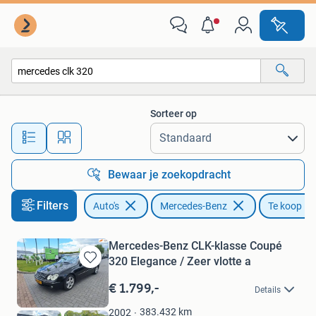
Mercedes-Benz
Sorteer op
Alle afstanden…
Bewaar je zoekopdracht
Filters
Auto's
Mercedes-Benz
Te koop
Mercedes-Benz CLK-klasse Coupé
320 Elegance / Zeer vlotte a
Bewaren
in
€ 1.799,-
Details
Mijn
Favorieten
383.432
km
2002