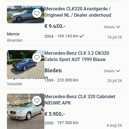
Mercedes CLK320 Avantgarde /
Origineel NL / Dealer onderhoud
Bewaren
in
€ 9.450,-
Details
Mijn
Marnix
Favorieten
169.143
km
2004
16 jul 26
Woerden
Mercedes-Benz CLK 3.2 Clk320
Cabrio Sport AUT 1999 Blauw
Bewaren
in
Bieden
Details
Mijn
Stegeman uit Vaassen
Favorieten
233.000
km
1999
26 jul 26
Vaassen
Mercedes-Benz CLK 320 Cabriolet
NİEUWE APK
Bewaren
in
€ 3.950,-
Mijn
Favorieten
S.
197.500
km
2000
4 aug 26
Rijen