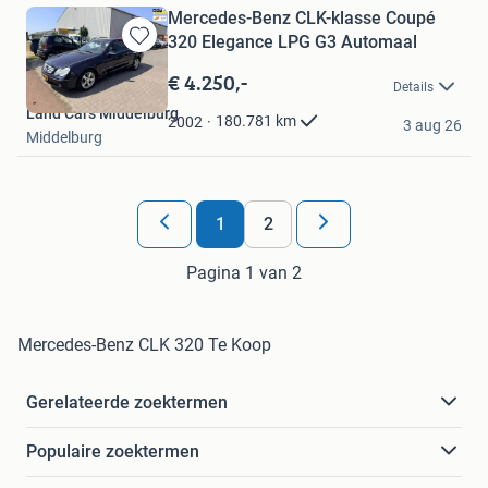
Mercedes-Benz CLK-klasse Coupé
320 Elegance LPG G3 Automaal
Bewaren
in
€ 4.250,-
Details
Mijn
Land Cars Middelburg
Favorieten
180.781
km
2002
3 aug 26
Middelburg
1
2
Pagina 1 van 2
Mercedes-Benz CLK 320 Te Koop
Gerelateerde zoektermen
Populaire zoektermen