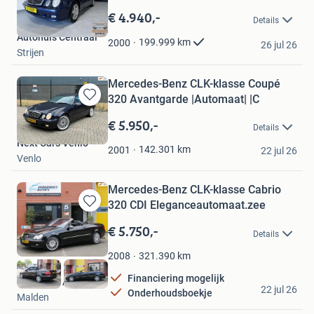
Bewaren
in
€ 4.940,-
Details
Mijn
Autohuis Centraal
Favorieten
199.999
km
2000
26 jul 26
Strijen
Mercedes-Benz CLK-klasse Coupé
320 Avantgarde |Automaat| |C
Bewaren
in
€ 5.950,-
Details
Mijn
Next Cars Venlo
Favorieten
142.301
km
2001
22 jul 26
Venlo
Mercedes-Benz CLK-klasse Cabrio
320 CDI Eleganceautomaat.zee
Bewaren
in
€ 5.750,-
Details
Mijn
Favorieten
321.390
km
2008
Financiering mogelijk
Verkroost Auto's
22 jul 26
Onderhoudsboekje
Malden