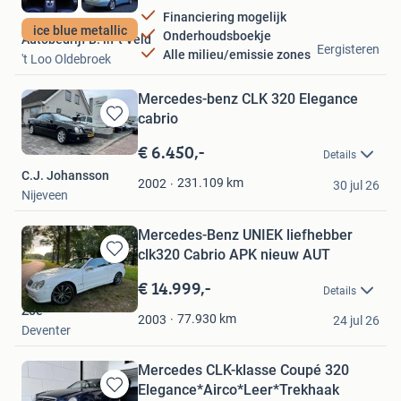
Financiering mogelijk
ice blue metallic
Onderhoudsboekje
Autobedrijf B. in 't Veld
Eergisteren
Alle milieu/emissie zones
't Loo Oldebroek
Mercedes-benz CLK 320 Elegance
cabrio
Bewaren
in
€ 6.450,-
Details
Mijn
C.J. Johansson
Favorieten
231.109
km
2002
30 jul 26
Nijeveen
Mercedes-Benz UNIEK liefhebber
clk320 Cabrio APK nieuw AUT
Bewaren
in
€ 14.999,-
Details
Mijn
Zoë
Favorieten
77.930
km
2003
24 jul 26
Deventer
Mercedes CLK-klasse Coupé 320
Elegance*Airco*Leer*Trekhaak