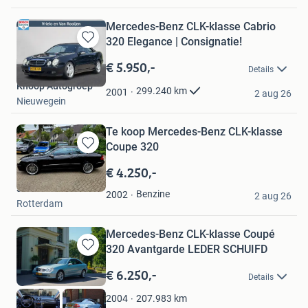
Mercedes-Benz CLK-klasse Cabrio
320 Elegance | Consignatie!
Bewaren
in
€ 5.950,-
Details
Mijn
Knoop Autogroep
Favorieten
299.240
km
2001
2 aug 26
Nieuwegein
Te koop Mercedes-Benz CLK-klasse
Coupe 320
Bewaren
in
€ 4.250,-
Mijn
shatoshi
Favorieten
Benzine
2002
2 aug 26
Rotterdam
Mercedes-Benz CLK-klasse Coupé
320 Avantgarde LEDER SCHUIFD
Bewaren
in
€ 6.250,-
Details
Mijn
Favorieten
207.983
km
2004