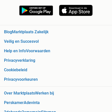
Blog
Marktplaats Zakelijk
Veilig en Succesvol
Help en Info
Voorwaarden
Privacyverklaring
Cookiebeleid
Privacyvoorkeuren
Over Marktplaats
Werken bij
Perskamer
Adevinta