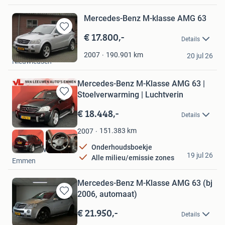
Mercedes-Benz M-klasse AMG 63
€ 17.800,-
Bewaren
Details
in
Van Spijkeren Auto's
Mijn
190.901
km
2007
20 jul 26
Nieuwleusen
Favorieten
Mercedes-Benz M-Klasse AMG 63 |
Stoelverwarming | Luchtverin
Bewaren
in
€ 18.448,-
Details
Mijn
Favorieten
151.383
km
2007
Onderhoudsboekje
van Leeuwen Auto's
19 jul 26
Alle milieu/emissie zones
Emmen
Mercedes-Benz M-Klasse AMG 63 (bj
2006, automaat)
Bewaren
in
€ 21.950,-
Details
Mijn