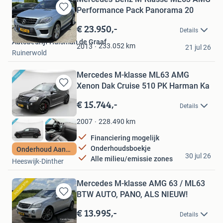
Performance Pack Panorama 20
Bewaren
in
€ 23.950,-
Details
Mijn
Autobedrijf Huisman de Graaf
Favorieten
233.052
km
2013
21 jul 26
Ruinerwold
Mercedes M-klasse ML63 AMG
Xenon Dak Cruise 510 PK Harman Ka
Bewaren
in
€ 15.744,-
Details
Mijn
Favorieten
228.490
km
2007
Financiering mogelijk
Onderhoudsboekje
Onderhoud Aanwezig
D.H.J Auto's
30 jul 26
Alle milieu/emissie zones
Heeswijk-Dinther
Mercedes M-klasse AMG 63 / ML63
BTW AUTO, PANO, ALS NIEUW!
Bewaren
in
€ 13.995,-
Details
Mijn