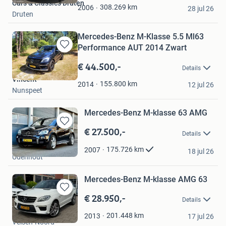
Cars & Classics Druten
Favorieten
308.269
km
2006
28 jul 26
Druten
Mercedes-Benz M-Klasse 5.5 Ml63
Performance AUT 2014 Zwart
Bewaren
in
€ 44.500,-
Details
Mijn
Vincent
Favorieten
155.800
km
2014
12 jul 26
Nunspeet
Mercedes-Benz M-klasse 63 AMG
€ 27.500,-
Bewaren
Details
in
KriekCars
Mijn
175.726
km
2007
18 jul 26
Udenhout
Favorieten
Mercedes-Benz M-klasse AMG 63
€ 28.950,-
Bewaren
Details
in
ADM Auto's
Mijn
201.448
km
2013
17 jul 26
Velsen-Noord
Favorieten