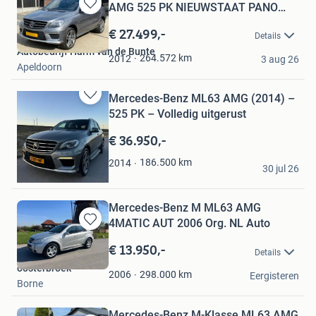
AMG 525 PK NIEUWSTAAT PANO
Bewaren
MEMO
in
€ 27.499,-
Details
Mijn
Autobedrijf Harm van de Bunte
Favorieten
264.572
km
2012
3 aug 26
Apeldoorn
Mercedes-Benz ML63 AMG (2014) –
Bewaren
525 PK – Volledig uitgerust
in
Mijn
€ 36.950,-
Favorieten
S.B.
186.500
km
2014
30 jul 26
Vlaardingen
Mercedes-Benz M ML63 AMG
4MATIC AUT 2006 Org. NL Auto
Bewaren
in
€ 13.950,-
Details
Mijn
oosterbroek
Favorieten
298.000
km
2006
Eergisteren
Borne
Mercedes-Benz M-Klasse ML63 AMG