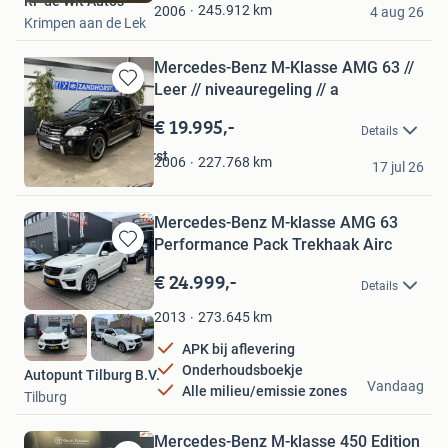
RF de Wit Auto's
Favorieten
245.912
km
2006
4 aug 26
Krimpen aan de Lek
Mercedes-Benz M-Klasse AMG 63 //
Leer // niveauregeling // a
Bewaren
in
€ 19.995,-
Details
Mijn
Favorieten
Autoservice Zandhorst
227.768
km
2006
17 jul 26
Heerhugowaard
Mercedes-Benz M-klasse AMG 63
Performance Pack Trekhaak Airc
Bewaren
in
€ 24.999,-
Details
Mijn
Favorieten
273.645
km
2013
APK bij aflevering
Onderhoudsboekje
Autopunt Tilburg B.V.
Vandaag
Alle milieu/emissie zones
Tilburg
Mercedes-Benz M-klasse 450 Edition