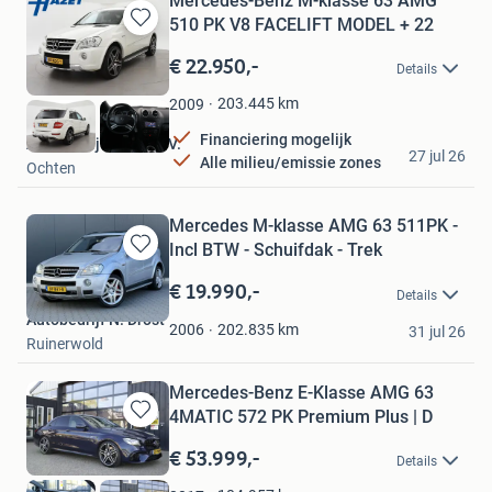
Mercedes-Benz M-klasse 63 AMG
510 PK V8 FACELIFT MODEL + 22
Bewaren
in
€ 22.950,-
Details
Mijn
Favorieten
203.445
km
2009
Financiering mogelijk
Autobedrijf Hazet B.V.
27 jul 26
Alle milieu/emissie zones
Ochten
Mercedes M-klasse AMG 63 511PK -
Incl BTW - Schuifdak - Trek
Bewaren
in
€ 19.990,-
Details
Mijn
Autobedrijf N. Drost
Favorieten
202.835
km
2006
31 jul 26
Ruinerwold
Mercedes-Benz E-Klasse AMG 63
4MATIC 572 PK Premium Plus | D
Bewaren
in
€ 53.999,-
Details
Mijn
Favorieten