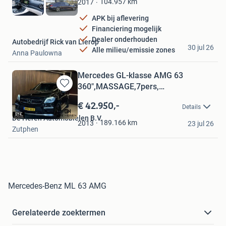
104.957
km
2017
APK bij aflevering
Financiering mogelijk
Dealer onderhouden
Autobedrijf Rick van Lierop
30 jul 26
Alle milieu/emissie zones
Anna Paulowna
Mercedes GL-klasse AMG 63
360",MASSAGE,7pers,
Bewaren
trekhDealerOH
in
€ 42.950,-
Details
Mijn
De Heren Automobielen B.V.
Favorieten
189.166
km
2013
23 jul 26
Zutphen
Mercedes-Benz ML 63 AMG
Gerelateerde zoektermen