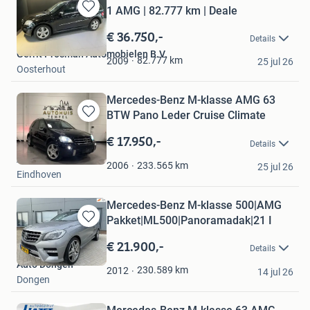
1 AMG | 82.777 km | Deale
Bewaren
in
€ 36.750,-
Details
Mijn
Gerrit Prosman Automobielen B.V.
Favorieten
82.777
km
2009
25 jul 26
Oosterhout
Mercedes-Benz M-klasse AMG 63
BTW Pano Leder Cruise Climate
Bewaren
in
€ 17.950,-
Details
Mijn
Autohuis Tempel
Favorieten
233.565
km
2006
25 jul 26
Eindhoven
Mercedes-Benz M-klasse 500|AMG
Pakket|ML500|Panoramadak|21 I
Bewaren
in
€ 21.900,-
Details
Mijn
Auto Dongen
Favorieten
230.589
km
2012
14 jul 26
Dongen