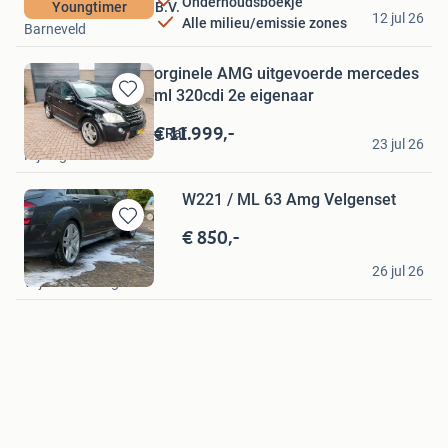
Onderhoudsboekje
Autobedrijf Leeuwis B.V.
Youngtimer
12 jul 26
Alle milieu/emissie zones
Barneveld
orginele AMG uitgevoerde mercedes
ml 320cdi 2e eigenaar
Bewaren
in
€ 11.999,-
Handelsonderneming Raf
Mijn
23 jul 26
Nijmegen
Favorieten
W221 / ML 63 Amg Velgenset
€ 850,-
Bewaren
in
Robert
Mijn
26 jul 26
Wijk en Aalburg
Favorieten