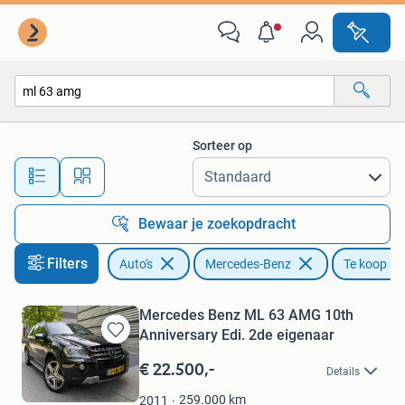
Mercedes-Benz
Sorteer op
Alle afstanden…
Bewaar je zoekopdracht
Filters
Auto's
Mercedes-Benz
Te koop
Mercedes Benz ML 63 AMG 10th
Anniversary Edi. 2de eigenaar
Bewaren
in
€ 22.500,-
Details
Mijn
Favorieten
259.000
km
2011