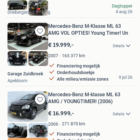
Jeroen
Dagtopper
4 aug 26
Driebergen-Rijsenburg
Mercedes-Benz M-Klasse ML 63
AMG VOL OPTIES! Young Timer! Un
Bewaren
in
€ 19.999,-
Details
Mijn
Favorieten
163.377
km
2007
Financiering mogelijk
Onderhoudsboekje
Garage Zuidbroek
9 jul 26
Alle milieu/emissie zones
Apeldoorn
Mercedes-Benz M-klasse ML 63
AMG / YOUNGTIMER! (2006)
Bewaren
in
€ 16.999,-
Details
Mijn
Favorieten
271.870
km
2006
Financiering mogelijk