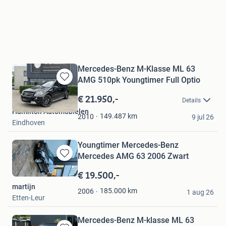
Mercedes-Benz M-Klasse ML 63
AMG 510pk Youngtimer Full Optio
Bewaren
in
€ 21.950,-
Details
Mijn
Hamilton Automobielen
Favorieten
149.487
km
2010
9 jul 26
Eindhoven
Youngtimer Mercedes-Benz
Mercedes AMG 63 2006 Zwart
Bewaren
in
€ 19.500,-
Mijn
martijn
Favorieten
185.000
km
2006
1 aug 26
Etten-Leur
Mercedes-Benz M-klasse ML 63