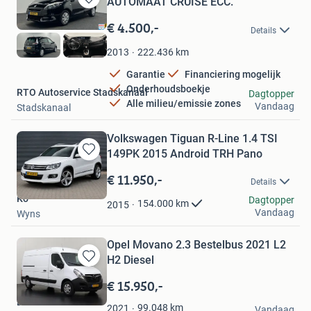
AUTOMAAT CRUISE ECC.
Bewaren
in
€ 4.500,-
Details
Mijn
Favorieten
222.436
km
2013
Garantie
Financiering mogelijk
Onderhoudsboekje
RTO Autoservice Stadskanaal
Dagtopper
Alle milieu/emissie zones
Vandaag
Stadskanaal
Volkswagen Tiguan R-Line 1.4 TSI
149PK 2015 Android TRH Pano
Bewaren
in
€ 11.950,-
Details
Mijn
Ko
Favorieten
Dagtopper
154.000
km
2015
Vandaag
Wyns
Opel Movano 2.3 Bestelbus 2021 L2
H2 Diesel
Bewaren
in
€ 15.950,-
Mijn
Dutchvans.com
Favorieten
99.048
km
2021
Vandaag