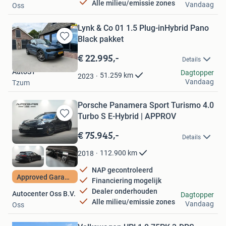
Alle milieu/emissie zones
Vandaag
Oss
Lynk & Co 01 1.5 Plug-inHybrid Pano
Black pakket
Bewaren
in
€ 22.995,-
Details
Mijn
AutoST
Favorieten
Dagtopper
51.259
km
2023
Vandaag
Tzum
Porsche Panamera Sport Turismo 4.0
Turbo S E-Hybrid | APPROV
Bewaren
in
€ 75.945,-
Details
Mijn
Favorieten
112.900
km
2018
NAP gecontroleerd
Approved Garantie
Financiering mogelijk
Dealer onderhouden
Autocenter Oss B.V.
Dagtopper
Alle milieu/emissie zones
Vandaag
Oss
Bewaren