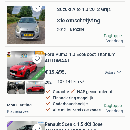
Suzuki Alto 1.0 2012 Grijs
Bewaren
in
Zie omschrijving
Mijn
Favorieten
Benzine
2012
ser
Dagtopper
Vandaag
Maastricht
Ford Puma 1.0 EcoBoost Titanium
AUTOMAAT
Bewaren
in
€ 15.495,-
Details
Mijn
Favorieten
107.146
km
2021
Garantie
NAP gecontroleerd
Financiering mogelijk
Onderhoudsboekje
MMD Lanting
Dagtopper
Alle milieu/emissie zones
Vandaag
Klazienaveen
Renault Scenic 1.5 dCi Bose