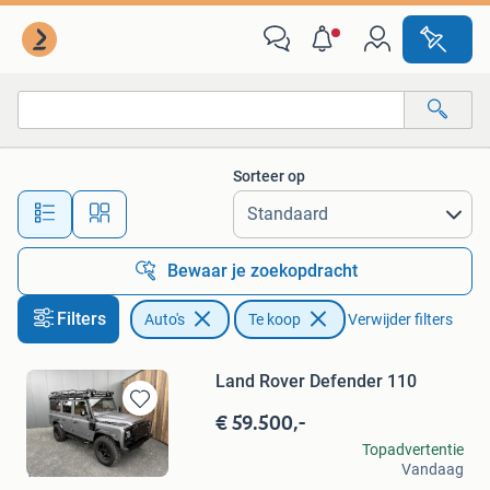
Auto's
Sorteer op
Alle afstanden…
Bewaar je zoekopdracht
Filters
Auto's
Te koop
Verwijder filters
Land Rover Defender 110
€ 59.500,-
Bewaren
in
david.per
Topadvertentie
Mijn
Vandaag
Wernhout
Favorieten