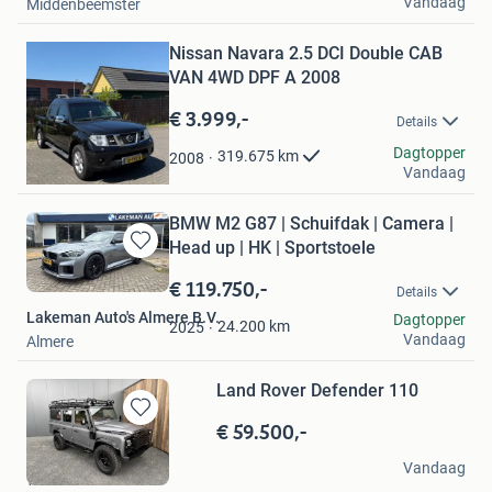
Vandaag
Middenbeemster
Bewaren
Nissan Navara 2.5 DCI Double CAB
in
Mijn
VAN 4WD DPF A 2008
Favorieten
€ 3.999,-
Details
Rolf
Dagtopper
319.675
km
2008
Vandaag
Amersfoort
BMW M2 G87 | Schuifdak | Camera |
Head up | HK | Sportstoele
Bewaren
in
€ 119.750,-
Details
Mijn
Lakeman Auto's Almere B.V.
Dagtopper
Favorieten
24.200
km
2025
Vandaag
Almere
Land Rover Defender 110
€ 59.500,-
Bewaren
in
david.per
Mijn
Vandaag
Wernhout
Favorieten