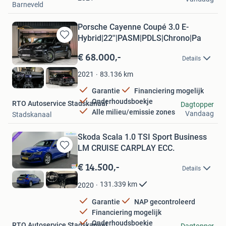
Barneveld
Porsche Cayenne Coupé 3.0 E-
Hybrid|22''|PASM|PDLS|Chrono|Pa
Bewaren
in
€ 68.000,-
Details
Mijn
Favorieten
83.136
km
2021
Garantie
Financiering mogelijk
Onderhoudsboekje
RTO Autoservice Stadskanaal
Dagtopper
Alle milieu/emissie zones
Vandaag
Stadskanaal
Skoda Scala 1.0 TSI Sport Business
LM CRUISE CARPLAY ECC.
Bewaren
in
€ 14.500,-
Details
Mijn
Favorieten
131.339
km
2020
Garantie
NAP gecontroleerd
Financiering mogelijk
Onderhoudsboekje
RTO Autoservice Stadskanaal