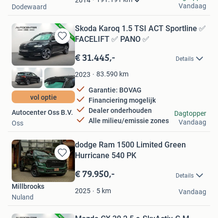
2014
Vandaag
Dodewaard
Skoda Karoq 1.5 TSI ACT Sportline ✅
FACELIFT ✅ PANO ✅
Bewaren
in
€ 31.445,-
Details
Mijn
Favorieten
83.590
km
2023
Garantie: BOVAG
vol optie
Financiering mogelijk
Dealer onderhouden
Autocenter Oss B.V.
Dagtopper
Alle milieu/emissie zones
Vandaag
Oss
dodge Ram 1500 Limited Green
Hurricane 540 PK
Bewaren
in
€ 79.950,-
Details
Mijn
Millbrooks
Favorieten
5
km
2025
Vandaag
Nuland