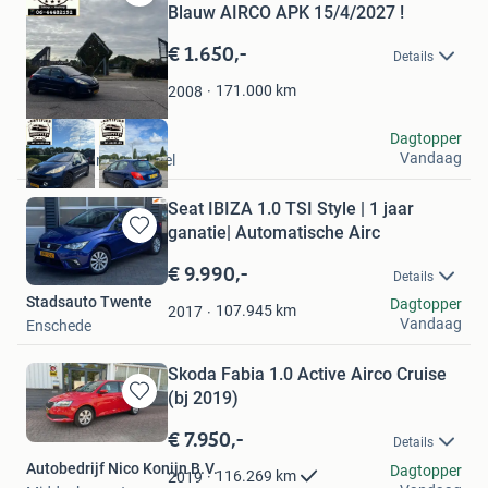
Bewaren
Blauw AIRCO APK 15/4/2027 !
in
€ 1.650,-
Mijn
Details
Favorieten
171.000
km
2008
Jami
Dagtopper
Vandaag
Capelle aan den IJssel
Seat IBIZA 1.0 TSI Style | 1 jaar
ganatie| Automatische Airc
Bewaren
in
€ 9.990,-
Details
Mijn
Stadsauto Twente
Dagtopper
Favorieten
107.945
km
2017
Vandaag
Enschede
Skoda Fabia 1.0 Active Airco Cruise
(bj 2019)
Bewaren
in
€ 7.950,-
Details
Mijn
Autobedrijf Nico Konijn B.V.
Favorieten
Dagtopper
116.269
km
2019