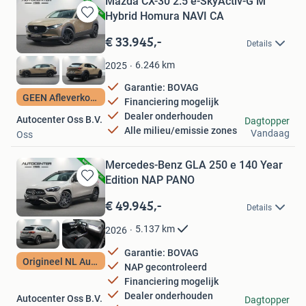
Mazda CX-30 2.5 e-SkyActiv-G M
Hybrid Homura NAVI CA
Bewaren
in
€ 33.945,-
Details
Mijn
Favorieten
6.246
km
2025
Garantie: BOVAG
GEEN Afleverkosten
Financiering mogelijk
Dealer onderhouden
Autocenter Oss B.V.
Dagtopper
Alle milieu/emissie zones
Vandaag
Oss
Mercedes-Benz GLA 250 e 140 Year
Edition NAP PANO
Bewaren
in
€ 49.945,-
Details
Mijn
Favorieten
5.137
km
2026
Garantie: BOVAG
Origineel NL Auto
NAP gecontroleerd
Financiering mogelijk
Dealer onderhouden
Autocenter Oss B.V.
Dagtopper