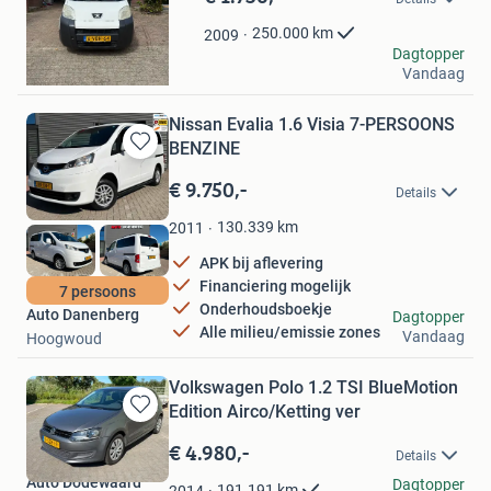
Mijn
Favorieten
250.000
km
2009
Bruno
Dagtopper
Vandaag
Arnhem
Nissan Evalia 1.6 Visia 7-PERSOONS
BENZINE
Bewaren
in
€ 9.750,-
Details
Mijn
Favorieten
130.339
km
2011
APK bij aflevering
Financiering mogelijk
7 persoons
Onderhoudsboekje
Auto Danenberg
Dagtopper
Alle milieu/emissie zones
Vandaag
Hoogwoud
Volkswagen Polo 1.2 TSI BlueMotion
Edition Airco/Ketting ver
Bewaren
in
€ 4.980,-
Details
Mijn
Auto Dodewaard
Favorieten
Dagtopper
191.191
km