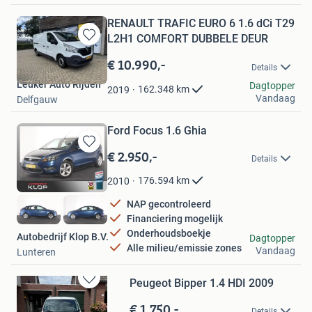
RENAULT TRAFIC EURO 6 1.6 dCi T29
L2H1 COMFORT DUBBELE DEUR
Bewaren
in
€ 10.990,-
Details
Mijn
Leuker Auto Rijden
Favorieten
Dagtopper
162.348
km
2019
Vandaag
Delfgauw
Ford Focus 1.6 Ghia
€ 2.950,-
Bewaren
Details
in
Mijn
176.594
km
2010
Favorieten
NAP gecontroleerd
Financiering mogelijk
Onderhoudsboekje
Autobedrijf Klop B.V.
Dagtopper
Alle milieu/emissie zones
Vandaag
Lunteren
Peugeot Bipper 1.4 HDI 2009
Bewaren
in
€ 1.750,-
Details