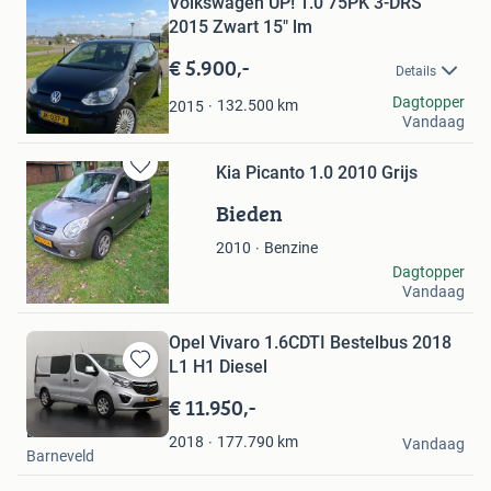
Volkswagen UP! 1.0 75PK 3-DRS
in
Mijn
2015 Zwart 15" lm
Favorieten
€ 5.900,-
Details
Gerard
Dagtopper
132.500
km
2015
Vandaag
Maurik
Kia Picanto 1.0 2010 Grijs
Bewaren
in
Bieden
Mijn
Favorieten
Benzine
2010
Geert
Dagtopper
Vandaag
Onstwedde
Opel Vivaro 1.6CDTI Bestelbus 2018
L1 H1 Diesel
Bewaren
in
€ 11.950,-
Mijn
Dutchvans.com
Favorieten
177.790
km
2018
Vandaag
Barneveld