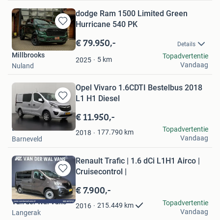
dodge Ram 1500 Limited Green
Hurricane 540 PK
Bewaren
in
€ 79.950,-
Details
Mijn
Millbrooks
Topadvertentie
Favorieten
5
km
2025
Vandaag
Nuland
Opel Vivaro 1.6CDTI Bestelbus 2018
L1 H1 Diesel
Bewaren
in
€ 11.950,-
Mijn
Dutchvans.com
Topadvertentie
Favorieten
177.790
km
2018
Vandaag
Barneveld
Renault Trafic | 1.6 dCi L1H1 Airco |
Cruisecontrol |
Bewaren
in
€ 7.900,-
Mijn
Van der Wal Vans
Topadvertentie
Favorieten
215.449
km
2016
Vandaag
Langerak