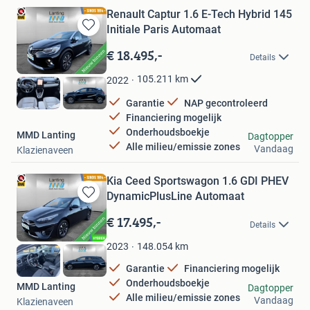
Renault Captur 1.6 E-Tech Hybrid 145
Initiale Paris Automaat
Bewaren
in
€ 18.495,-
Details
Mijn
Favorieten
105.211
km
2022
Garantie
NAP gecontroleerd
Financiering mogelijk
Onderhoudsboekje
MMD Lanting
Dagtopper
Alle milieu/emissie zones
Vandaag
Klazienaveen
Kia Ceed Sportswagon 1.6 GDI PHEV
DynamicPlusLine Automaat
Bewaren
in
€ 17.495,-
Details
Mijn
Favorieten
148.054
km
2023
Garantie
Financiering mogelijk
Onderhoudsboekje
MMD Lanting
Dagtopper
Alle milieu/emissie zones
Vandaag
Klazienaveen