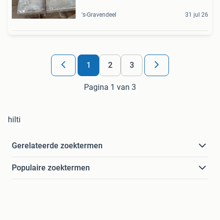
's-Gravendeel
31 jul 26
1
2
3
Pagina 1 van 3
hilti
Gerelateerde zoektermen
Populaire zoektermen